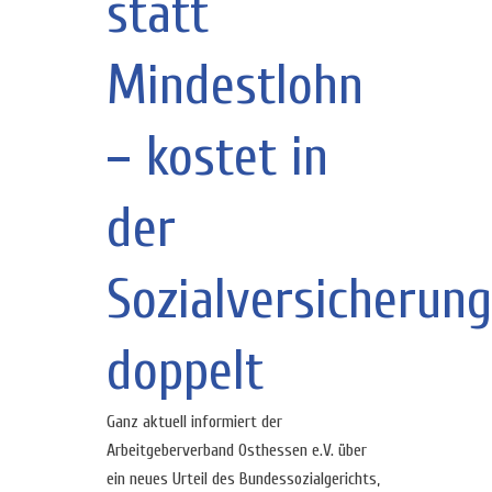
statt
Mindestlohn
– kostet in
der
Sozialversicherung
doppelt
Ganz aktuell informiert der
Arbeitgeberverband Osthessen e.V. über
ein neues Urteil des Bundessozialgerichts,