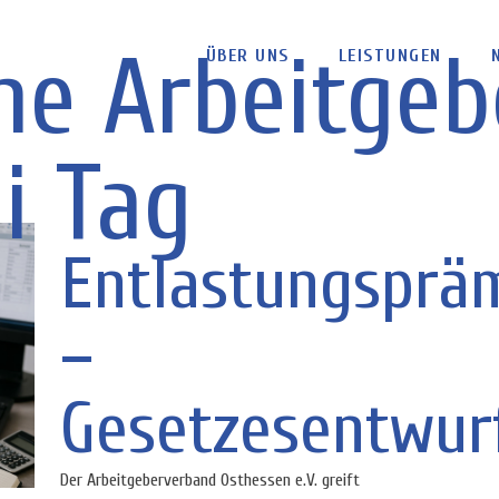
che Arbeitgeb
ÜBER UNS
LEISTUNGEN
i Tag
Entlastungsprä
–
Gesetzesentwur
Der Arbeitgeberverband Osthessen e.V. greift