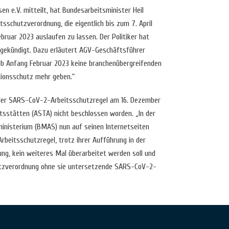
n e.V. mitteilt, hat Bundesarbeitsminister Heil
tsschutzverordnung, die eigentlich bis zum 7. April
ebruar 2023 auslaufen zu lassen. Der Politiker hat
gekündigt. Dazu erläutert AGV-Geschäftsführer
b Anfang Februar 2023 keine branchenübergreifenden
tionsschutz mehr geben.“
 der SARS-CoV-2-Arbeitsschutzregel am 16. Dezember
tsstätten (ASTA) nicht beschlossen worden. „In der
inisterium (BMAS) nun auf seinen Internetseiten
rbeitsschutzregel, trotz ihrer Aufführung in der
g, kein weiteres Mal überarbeitet werden soll und
tzverordnung ohne sie untersetzende SARS-CoV-2-