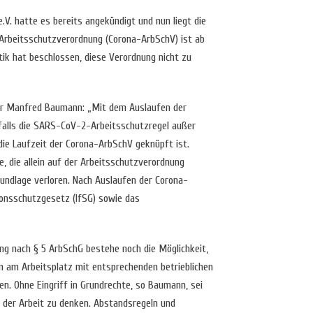
V. hatte es bereits angekündigt und nun liegt die
Arbeitsschutzverordnung (Corona-ArbSchV) ist ab
itik hat beschlossen, diese Verordnung nicht zu
er Manfred Baumann: „Mit dem Auslaufen der
falls die SARS-CoV-2-Arbeitsschutzregel außer
 die Laufzeit der Corona-ArbSchV geknüpft ist.
, die allein auf der Arbeitsschutzverordnung
undlage verloren. Nach Auslaufen der Corona-
ionsschutzgesetz (IfSG) sowie das
ung nach § 5 ArbSchG bestehe noch die Möglichkeit,
n am Arbeitsplatz mit entsprechenden betrieblichen
. Ohne Eingriff in Grundrechte, so Baumann, sei
on der Arbeit zu denken. Abstandsregeln und