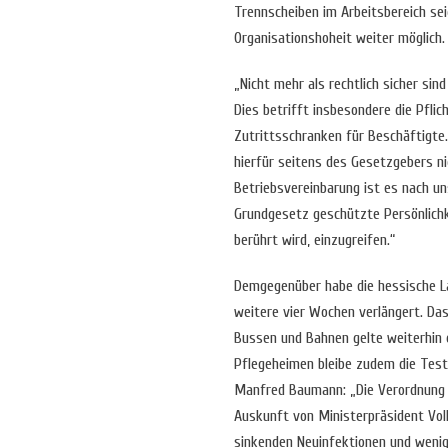
Trennscheiben im Arbeitsbereich sei
Organisationshoheit weiter möglich.
„Nicht mehr als rechtlich sicher si
Dies betrifft insbesondere die Pfl
Zutrittsschranken für Beschäftigte
hierfür seitens des Gesetzgebers nic
Betriebsvereinbarung ist es nach un
Grundgesetz geschützte Persönlichk
berührt wird, einzugreifen.“
Demgegenüber habe die hessische L
weitere vier Wochen verlängert. Das
Bussen und Bahnen gelte weiterhin 
Pflegeheimen bleibe zudem die Test
Manfred Baumann: „Die Verordnung gi
Auskunft von Ministerpräsident Volk
sinkenden Neuinfektionen und wenige