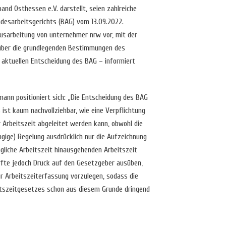
and Osthessen e.V. darstellt, seien zahlreiche
esarbeitsgerichts (BAG) vom 13.09.2022.
Ausarbeitung von unternehmer nrw vor, mit der
 über die grundlegenden Bestimmungen des
 aktuellen Entscheidung des BAG – informiert
nn positioniert sich: „Die Entscheidung des BAG
 ist kaum nachvollziehbar, wie eine Verpflichtung
r Arbeitszeit abgeleitet werden kann, obwohl die
ngige) Regelung ausdrücklich nur die Aufzeichnung
gliche Arbeitszeit hinausgehenden Arbeitszeit
rfte jedoch Druck auf den Gesetzgeber ausüben,
ur Arbeitszeiterfassung vorzulegen, sodass die
eitszeitgesetzes schon aus diesem Grunde dringend