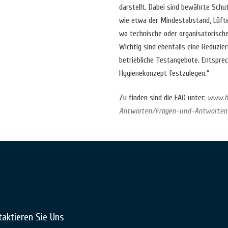
darstellt. Dabei sind bewährte Sch
wie etwa der Mindestabstand, Lüften
wo technische oder organisatorisc
Wichtig sind ebenfalls eine Reduzi
betriebliche Testangebote. Entspr
Hygienekonzept festzulegen.“
Zu finden sind die FAQ unter:
www.b
Antworten/Fragen-und-Antworten
taktieren Sie Uns