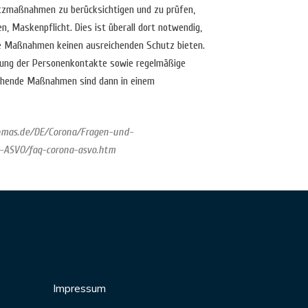
utzmaßnahmen zu berücksichtigen und zu prüfen,
, Maskenpflicht. Dies ist überall dort notwendig,
he Maßnahmen keinen ausreichenden Schutz bieten.
erung der Personenkontakte sowie regelmäßige
echende Maßnahmen sind dann in einem
mas.de/DE/Corona/Fragen-und-
-ASVO/faq-corona-asvo.htm
Impressum