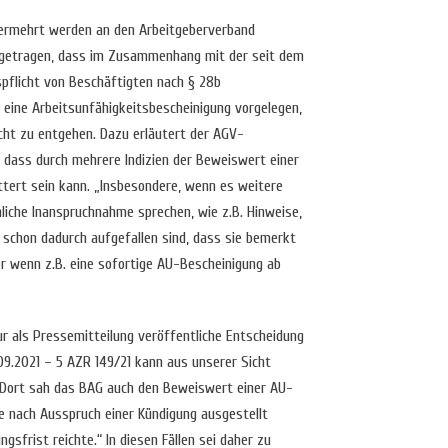
vermehrt werden an den Arbeitgeberverband
ngetragen, dass im Zusammenhang mit der seit dem
pflicht von Beschäftigten nach § 28b
eine Arbeitsunfähigkeitsbescheinigung vorgelegen,
cht zu entgehen. Dazu erläutert der AGV-
dass durch mehrere Indizien der Beweiswert einer
ttert sein kann. „Insbesondere, wenn es weitere
chliche Inanspruchnahme sprechen, wie z.B. Hinweise,
 schon dadurch aufgefallen sind, dass sie bemerkt
er wenn z.B. eine sofortige AU-Bescheinigung ab
nur als Pressemitteilung veröffentliche Entscheidung
9.2021 – 5 AZR 149/21 kann aus unserer Sicht
 Dort sah das BAG auch den Beweiswert einer AU-
ie nach Ausspruch einer Kündigung ausgestellt
sfrist reichte.“ In diesen Fällen sei daher zu