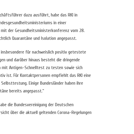
äftsführer dazu ausführt, habe das RKI in
desgesundheitsministeriums in einer
mit der Gesundheitsministerkonferenz vom 28.
chtlich Quarantäne und Isolation angepasst.
nsbesondere für nachweislich positiv getestete
gen und darüber hinaus besteht die dringende
h mit Antigen-Schnelltest zu testen sowie sich
ativ ist. Für Kontaktpersonen empfiehlt das RKI eine
 Selbsttestung. Einige Bundesländer haben ihre
ntäne bereits angepasst.“
habe die Bundesvereinigung der Deutschen
rsicht über die aktuell geltenden Corona-Regelungen