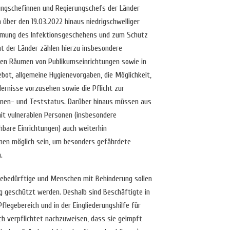
rungschefinnen und Regierungschefs der Länder
 über den 19.03.2022 hinaus niedrigschwelliger
mung des Infektionsgeschehens und zum Schutz
ht der Länder zählen hierzu insbesondere
nen Räumen von Publikumseinrichtungen sowie in
ot, allgemeine Hygienevorgaben, die Möglichkeit,
ernisse vorzusehen sowie die Pflicht zur
nen- und Teststatus. Darüber hinaus müssen aus
mit vulnerablen Personen (insbesondere
hbare Einrichtungen) auch weiterhin
en möglich sein, um besonders gefährdete
.
egebedürftige und Menschen mit Behinderung sollen
g geschützt werden. Deshalb sind Beschäftigte in
flegebereich und in der Eingliederungshilfe für
h verpflichtet nachzuweisen, dass sie geimpft