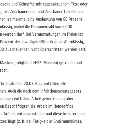
esene und Geimpfte mit tagesaktuellem Test oder
g) als Zuschauerinnen und Zuschauer teilnehmen.
men ist maximal eine Auslastung von 60 Prozent
zulässig, wobei die Personenzahl von 6.000
n werden darf. Bei Veranstaltungen im Freien ist
Prozent der jeweiligen Höchstkapazität zulässig,
00 Zuschauenden nicht überschritten werden darf.
he Masken (möglichst FFP2-Masken) getragen und
rden.
chritt ab dem 20.03.2022 entfallen alle
en. Auch die nach dem Infektionsschutzgesetz
lungen entfallen. Arbeitgeber können aber
en Beschäftigten die Arbeit im Homeoffice
hen Gründe entgegenstehen und diese im Interesse
zes liegt (z. B. bei Tätigkeit in Großraumbüros).