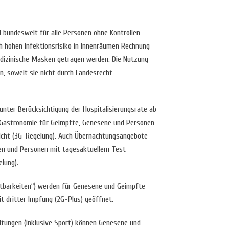
l bundesweit für alle Personen ohne Kontrollen
 hohen Infektionsrisiko in Innenräumen Rechnung
edizinische Masken getragen werden. Die Nutzung
, soweit sie nicht durch Landesrecht
 unter Berücksichtigung der Hospitalisierungsrate ab
Gastronomie für Geimpfte, Genesene und Personen
icht (3G-Regelung). Auch Übernachtungsangebote
en und Personen mit tagesaktuellem Test
lung).
stbarkeiten“) werden für Genesene und Geimpfte
t dritter Impfung (2G-Plus) geöffnet.
ltungen (inklusive Sport) können Genesene und