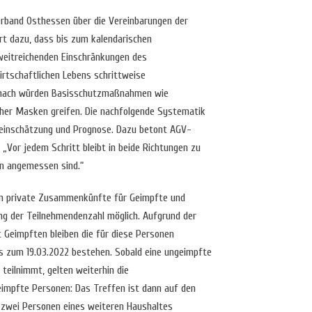
verband Osthessen über die Vereinbarungen der
t dazu, dass bis zum kalendarischen
weitreichenden Einschränkungen des
wirtschaftlichen Lebens schrittweise
anach würden Basisschutzmaßnahmen wie
her Masken greifen. Die nachfolgende Systematik
eeinschätzung und Prognose. Dazu betont AGV-
Vor jedem Schritt bleibt in beide Richtungen zu
n angemessen sind.“
den private Zusammenkünfte für Geimpfte und
g der Teilnehmendenzahl möglich. Aufgrund der
 Geimpften bleiben die für diese Personen
s zum 19.03.2022 bestehen. Sobald eine ungeimpfte
eilnimmt, gelten weiterhin die
impfte Personen: Das Treffen ist dann auf den
 zwei Personen eines weiteren Haushaltes