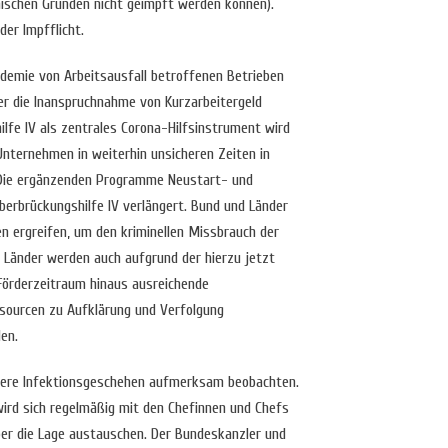
nischen Gründen nicht geimpft werden können).
der Impfflicht.
ndemie von Arbeitsausfall betroffenen Betrieben
er die Inanspruchnahme von Kurzarbeitergeld
ilfe IV als zentrales Corona-Hilfsinstrument wird
Unternehmen in weiterhin unsicheren Zeiten in
 Die ergänzenden Programme Neustart- und
Überbrückungshilfe IV verlängert. Bund und Länder
 ergreifen, um den kriminellen Missbrauch der
e Länder werden auch aufgrund der hierzu jetzt
Förderzeitraum hinaus ausreichende
ssourcen zu Aufklärung und Verfolgung
en.
tere Infektionsgeschehen aufmerksam beobachten.
rd sich regelmäßig mit den Chefinnen und Chefs
er die Lage austauschen. Der Bundeskanzler und