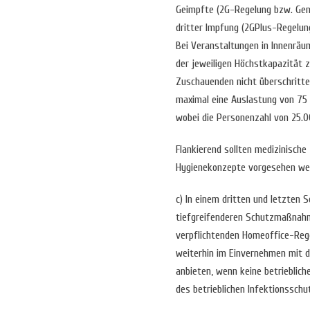
Geimpfte (2G-Regelung bzw. Gen
dritter Impfung (2GPlus-Regelun
Bei Veranstaltungen in Innenräu
der jeweiligen Höchstkapazität 
Zuschauenden nicht überschritte
maximal eine Auslastung von 75 
wobei die Personenzahl von 25.0
Flankierend sollten medizinisc
Hygienekonzepte vorgesehen we
c) In einem dritten und letzten S
tiefgreifenderen Schutzmaßnahm
verpflichtenden Homeoffice-Rege
weiterhin im Einvernehmen mit d
anbieten, wenn keine betrieblic
des betrieblichen Infektionsschut