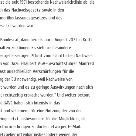
t die seit 1991 bestehende Nachweisrichtlinie ab, die
ch das Nachweisgesetz sowie in den
ehmerüberlassungsgesetzes und des
esetzt worden war.
Bundesrat, dann bereits am 1. August 2022 in Kraft
halten zu können. Es sieht insbesondere
itgeberseitigen Pflicht zum schriftlichen Nachweis
en vor. Dazu erläutert AGV-Geschäftsführer Manfred
st ausschließlich Verschärfungen für die
g der EU notwendig, weil Nachweise von
rt wurden und es zu geringe Auswirkungen nach sich
t rechtzeitig erbracht wurden.“ Und weiter betont
BAVC haben sich intensiv in das
t und vehement für eine Nutzung der von der
ingesetzt, insbesondere für die Möglichkeit, die
xtform erbringen zu dürfen, etwa per E-Mail.
setzgeber offenbar insbesondere wegen der