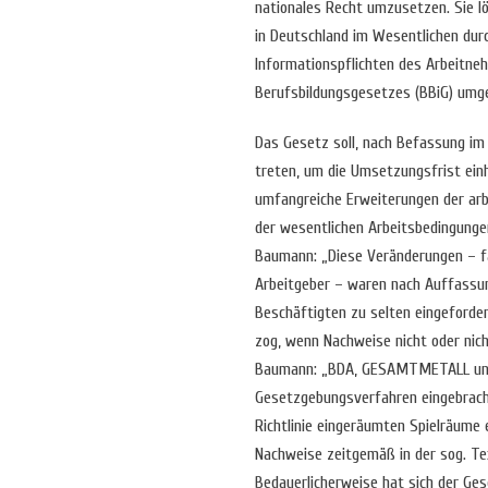
nationales Recht umzusetzen. Sie lös
in Deutschland im Wesentlichen dur
Informationspflichten des Arbeitn
Berufsbildungsgesetzes (BBiG) umg
Das Gesetz soll, nach Befassung im 
treten, um die Umsetzungsfrist ein
umfangreiche Erweiterungen der arbe
der wesentlichen Arbeitsbedingung
Baumann: „Diese Veränderungen – fa
Arbeitgeber – waren nach Auffassun
Beschäftigten zu selten eingeforde
zog, wenn Nachweise nicht oder nich
Baumann: „BDA, GESAMTMETALL und 
Gesetzgebungsverfahren eingebrach
Richtlinie eingeräumten Spielräume e
Nachweise zeitgemäß in der sog. Te
Bedauerlicherweise hat sich der Ge