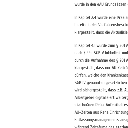
wurde in den eAU Grundsätzen d
In Kapitel 2.4 wurde eine Präz
bereits in der Verfahrensbesch
klargestellt, dass die Aktualis
In Kapitel 4.1 wurde zum § 301
nach § 39e SGB V inkludiert u
durch die Aufnahme des § 201 A
klargestellt, dass nur AU Zeit
dürfen, welche den Krankenkass
SGB IV genannten gesetzlichen
wird sichergestellt, dass z.B. 
Arbeitgeber digitalisiert weit
stationären Reha-Aufenthaltes 
AU-Zeiten aus Reha Einrichtun
Entlassungsmanagements ausges
während Zeiträume des stationä