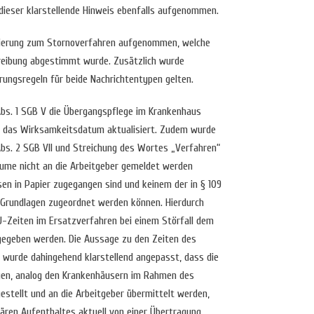
ieser klarstellende Hinweis ebenfalls aufgenommen.
isierung zum Stornoverfahren aufgenommen, welche
reibung abgestimmt wurde. Zusätzlich wurde
ierungsregeln für beide Nachrichtentypen gelten.
 Abs. 1 SGB V die Übergangspflege im Krankenhaus
nd das Wirksamkeitsdatum aktualisiert. Zudem wurde
bs. 2 SGB VII und Streichung des Wortes „Verfahren“
räume nicht an die Arbeitgeber gemeldet werden
en in Papier zugegangen sind und keinem der in § 109
 Grundlagen zugeordnet werden können. Hierdurch
AU-Zeiten im Ersatzverfahren bei einem Störfall dem
ergegeben werden. Die Aussage zu den Zeiten des
wurde dahingehend klarstellend angepasst, dass die
gen, analog den Krankenhäusern im Rahmen des
tellt und an die Arbeitgeber übermittelt werden,
ren Aufenthaltes aktuell von einer Übertragung