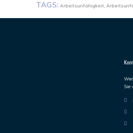
TAGS:
Arbeitsunfähigkeit
,
Arbeitsunf
Kon
Werd
Sie 