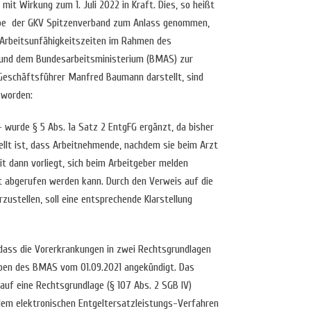
mit Wirkung zum 1. Juli 2022 in Kraft. Dies, so heißt
abe der GKV Spitzenverband zum Anlass genommen,
 Arbeitsunfähigkeitszeiten im Rahmen des
 und dem Bundesarbeitsministerium (BMAS) zur
eschäftsführer Manfred Baumann darstellt, sind
 worden:
h – wurde § 5 Abs. 1a Satz 2 EntgFG ergänzt, da bisher
ellt ist, dass Arbeitnehmende, nachdem sie beim Arzt
t dann vorliegt, sich beim Arbeitgeber melden
t abgerufen werden kann. Durch den Verweis auf die
rzustellen, soll eine entsprechende Klarstellung
dass die Vorerkrankungen in zwei Rechtsgrundlagen
iben des BMAS vom 01.09.2021 angekündigt. Das
auf eine Rechtsgrundlage (§ 107 Abs. 2 SGB IV)
dem elektronischen Entgeltersatzleistungs-Verfahren