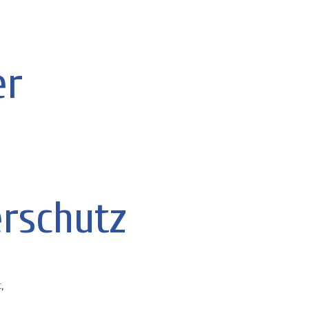
er
rschutz
,